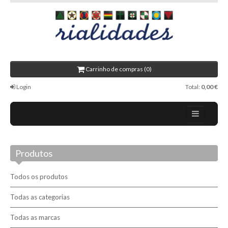
Carrinho de compras (0)
Login
Total:
0,00 €
Home
Produtos
Sobre nós
Rialidades
Todos os produtos
Promoções
Todas as categorias
Todas as marcas
Novidades