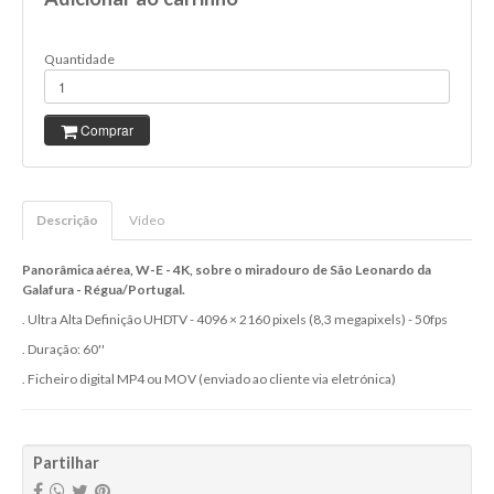
Quantidade
Comprar
Descrição
Vídeo
Panorâmica aérea, W-E - 4K, sobre o miradouro de São Leonardo da
Galafura - Régua/Portugal.
. Ultra Alta Definição UHDTV - 4096 × 2160 pixels (8,3 megapixels) - 50fps
. Duração: 60''
. Ficheiro digital MP4 ou MOV (enviado ao cliente via eletrónica)
Partilhar