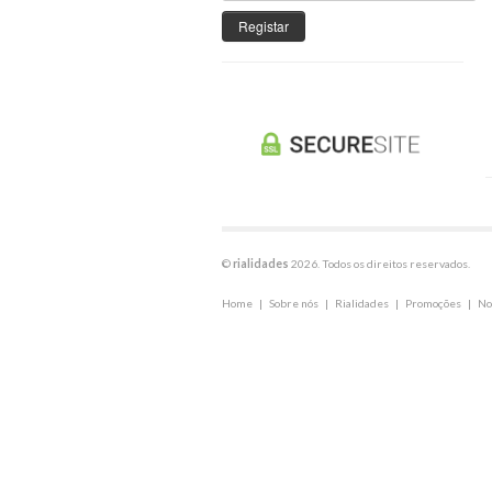
Registar
©
rialidades
2026. Todos os direitos reservados.
Home
|
Sobre nós
|
Rialidades
|
Promoções
|
No