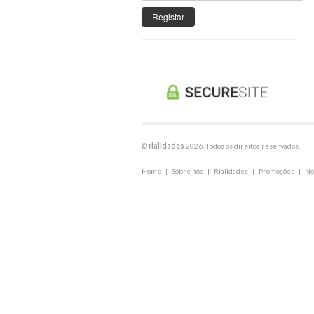
Registar
©
rialidades
2026. Todos os direitos reservados.
Home
|
Sobre nós
|
Rialidades
|
Promoções
|
No