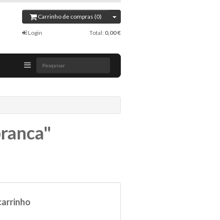
Carrinho de compras (0)
Login
Total:
0,00 €
Pesquisar
branca"
carrinho