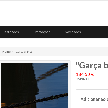
Rialidades
Promoções
Novidades
Home
›
"Garça branca"
"Garça 
184,50 €
IVA incluído.
Adicionar ao 